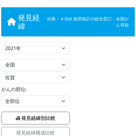
発見経
出典：
e-Stat 政府統計の総合窓口：全国が
緯
ん登録
がんの部位:
発見経緯別比較
発見経緯構成比較