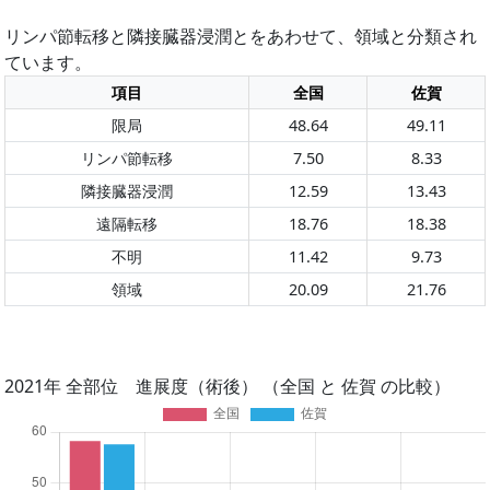
リンパ節転移と隣接臓器浸潤とをあわせて、領域と分類され
ています。
項目
全国
佐賀
限局
48.64
49.11
リンパ節転移
7.50
8.33
隣接臓器浸潤
12.59
13.43
遠隔転移
18.76
18.38
不明
11.42
9.73
領域
20.09
21.76
2021年 全部位 進展度（術後） （全国 と 佐賀 の比較）