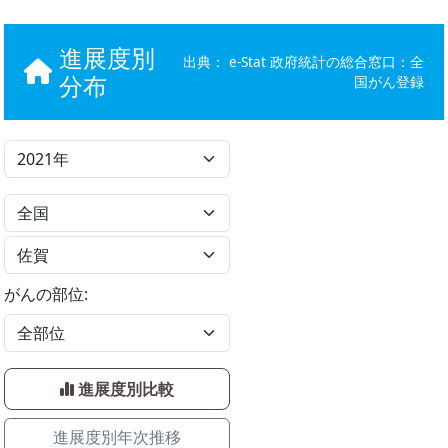
進展度別
出典：
e-Stat 政府統計の総合窓口：全
分布
国がん登録
がんの部位:
進展度別比較
進展度別年次推移